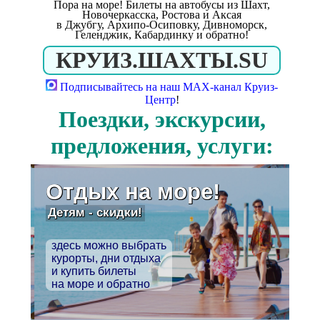
Пора на море! Билеты на автобусы из Шахт,
Новочеркасска, Ростова и Аксая
в Джубгу, Архипо-Осиповку, Дивноморск,
Геленджик, Кабардинку и обратно!
КРУИЗ.ШАХТЫ.SU
Подписывайтесь на наш MAX-канал Круиз-
Центр
!
Поездки, экскурсии,
предложения, услуги:
Отдых на море!
Детям -
скидки!
здесь можно выбрать
курорты, дни отдыха
и купить билеты
на море и обратно